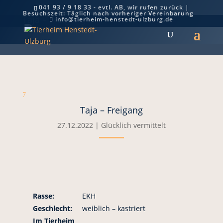
041 93 / 9 18 33 - evtl. AB, wir rufen zurück |
Besuchszeit: Täglich nach vorheriger Vereinbarung
Taja – Freigang
info@tierheim-henstedt-ulzburg.de
7
Taja – Freigang
27.12.2022
|
Glücklich vermittelt
Rasse:
EKH
Geschlecht:
weiblich – kastriert
Im Tierheim