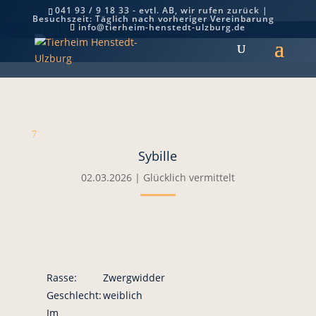
041 93 / 9 18 33 - evtl. AB, wir rufen zurück |
Besuchszeit: Täglich nach vorheriger Vereinbarung
Sybille
info@tierheim-henstedt-ulzburg.de
7
Sybille
02.03.2026
|
Glücklich vermittelt
Rasse:
Zwergwidder
Geschlecht:
weiblich
Im