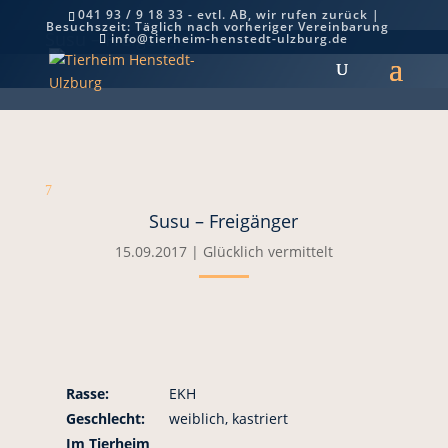
041 93 / 9 18 33 - evtl. AB, wir rufen zurück |
Besuchszeit: Täglich nach vorheriger Vereinbarung
Susu – Freigänger
info@tierheim-henstedt-ulzburg.de
7
Susu – Freigänger
15.09.2017
|
Glücklich vermittelt
Rasse:
EKH
Geschlecht:
weiblich, kastriert
Im Tierheim