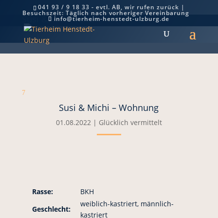
041 93 / 9 18 33 - evtl. AB, wir rufen zurück |
Besuchszeit: Täglich nach vorheriger Vereinbarung
Susi & Michi – Wohnung
info@tierheim-henstedt-ulzburg.de
7
Susi & Michi – Wohnung
01.08.2022
|
Glücklich vermittelt
Rasse:
BKH
weiblich-kastriert, männlich-
Geschlecht:
kastriert