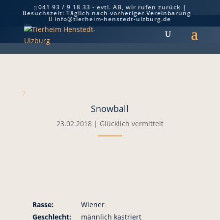
041 93 / 9 18 33 - evtl. AB, wir rufen zurück |
Besuchszeit: Täglich nach vorheriger Vereinbarung
Snowball
info@tierheim-henstedt-ulzburg.de
7
Snowball
23.02.2018
|
Glücklich vermittelt
Rasse:
Wiener
Geschlecht:
männlich kastriert