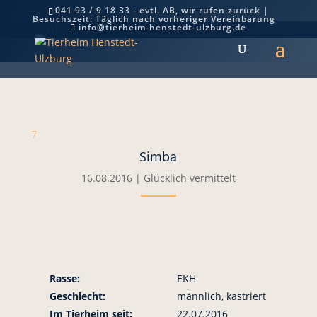
041 93 / 9 18 33 - evtl. AB, wir rufen zurück |
Besuchszeit: Täglich nach vorheriger Vereinbarung
Simba
info@tierheim-henstedt-ulzburg.de
7
Simba
16.08.2016
|
Glücklich vermittelt
Rasse:
EKH
Geschlecht:
männlich, kastriert
Im Tierheim seit:
22.07.2016