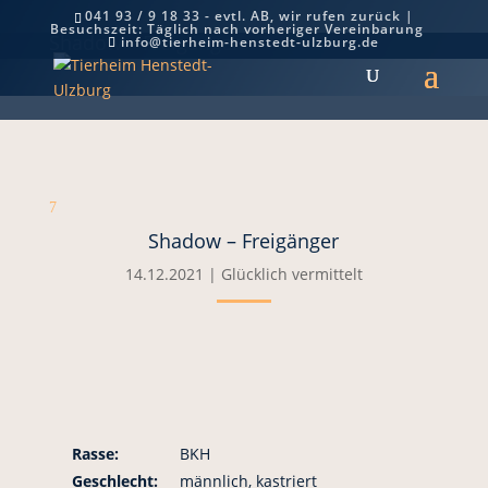
041 93 / 9 18 33 - evtl. AB, wir rufen zurück |
Besuchszeit: Täglich nach vorheriger Vereinbarung
Shadow – Freigänger
info@tierheim-henstedt-ulzburg.de
7
Shadow – Freigänger
14.12.2021
|
Glücklich vermittelt
Rasse:
BKH
Geschlecht:
männlich, kastriert