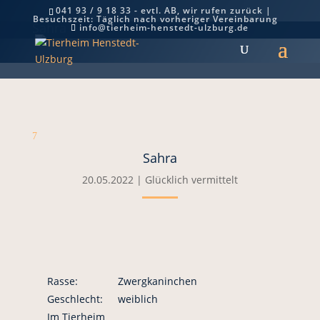
041 93 / 9 18 33 - evtl. AB, wir rufen zurück |
Besuchszeit: Täglich nach vorheriger Vereinbarung
Sahra
info@tierheim-henstedt-ulzburg.de
7
Sahra
20.05.2022
|
Glücklich vermittelt
Rasse:
Zwergkaninchen
Geschlecht:
weiblich
Im Tierheim