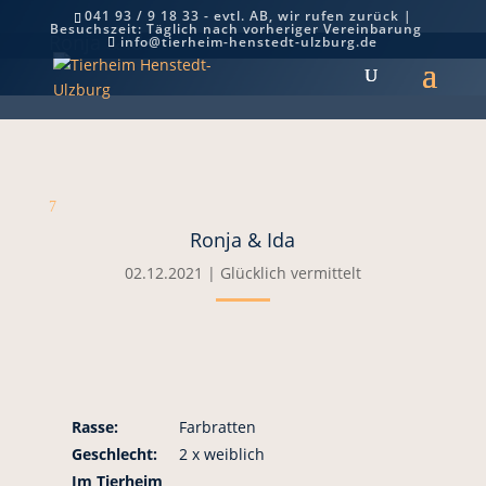
041 93 / 9 18 33 - evtl. AB, wir rufen zurück |
Besuchszeit: Täglich nach vorheriger Vereinbarung
Ronja & Ida
info@tierheim-henstedt-ulzburg.de
7
Ronja & Ida
02.12.2021
|
Glücklich vermittelt
Rasse:
Farbratten
Geschlecht:
2 x weiblich
Im Tierheim