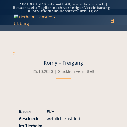
041 93 / 9 18 33 - evtl. AB, wir rufen zurück |
Besuchszeit: Täglich nach vorheriger Vereinbarung
Romy – Freigang
info@tierheim-henstedt-ulzburg.de
7
Romy – Freigang
25.10.2020
|
Glücklich vermittelt
Rasse:
EKH
Geschlecht
weiblich, kastriert
Im Tierheim