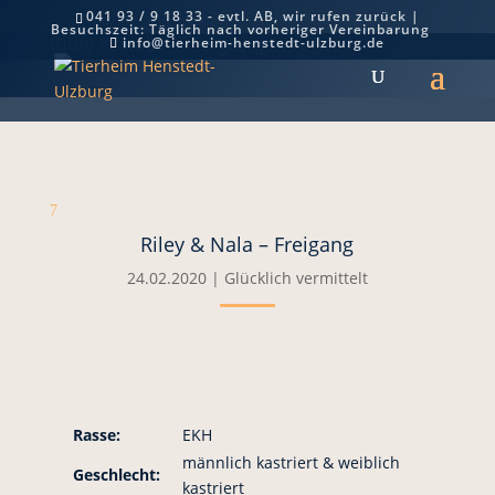
041 93 / 9 18 33 - evtl. AB, wir rufen zurück |
Besuchszeit: Täglich nach vorheriger Vereinbarung
Riley & Nala – Freigang
info@tierheim-henstedt-ulzburg.de
7
Riley & Nala – Freigang
24.02.2020
|
Glücklich vermittelt
Rasse:
EKH
männlich kastriert & weiblich
Geschlecht:
kastriert