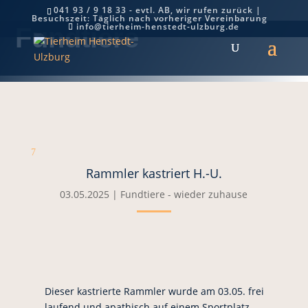
041 93 / 9 18 33 - evtl. AB, wir rufen zurück |
Besuchszeit: Täglich nach vorheriger Vereinbarung
info@tierheim-henstedt-ulzburg.de
Fundtiere
7
Rammler kastriert H.-U.
03.05.2025
|
Fundtiere - wieder zuhause
Dieser kastrierte Rammler wurde am 03.05. frei
laufend und apathisch auf einem Sportplatz