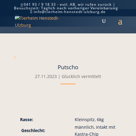
041 93 / 9 18 33 - evtl. AB, wir rufen zurück |
Besuchszeit: Täglich nach vorheriger Vereinbarung
Putscho
info@tierheim-henstedt-ulzburg.de
7
Putscho
27.11.2023
|
Glücklich vermittelt
Rasse:
Kleinspitz, 6kg
männlich, intakt mit
Geschlecht:
Kastra-Chip