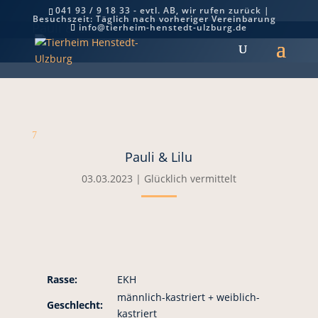
041 93 / 9 18 33 - evtl. AB, wir rufen zurück |
Besuchszeit: Täglich nach vorheriger Vereinbarung
Pauli & Lilu
info@tierheim-henstedt-ulzburg.de
7
Pauli & Lilu
03.03.2023
|
Glücklich vermittelt
Rasse:
EKH
männlich-kastriert + weiblich-
Geschlecht:
kastriert