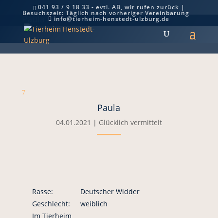
041 93 / 9 18 33 - evtl. AB, wir rufen zurück |
Besuchszeit: Täglich nach vorheriger Vereinbarung
Paula
info@tierheim-henstedt-ulzburg.de
7
Paula
04.01.2021
|
Glücklich vermittelt
Rasse:
Deutscher Widder
Geschlecht:
weiblich
Im Tierheim