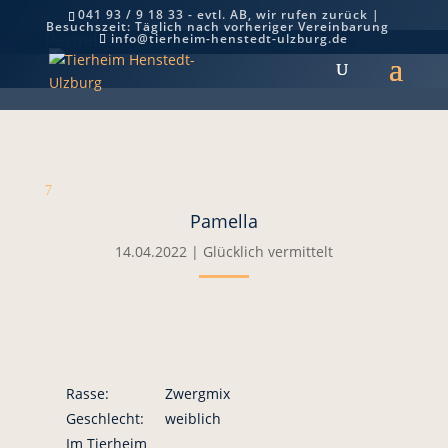
041 93 / 9 18 33 - evtl. AB, wir rufen zurück |
Besuchszeit: Täglich nach vorheriger Vereinbarung
Pamella
info@tierheim-henstedt-ulzburg.de
7
Pamella
14.04.2022
|
Glücklich vermittelt
Rasse:
Zwergmix
Geschlecht:
weiblich
Im Tierheim