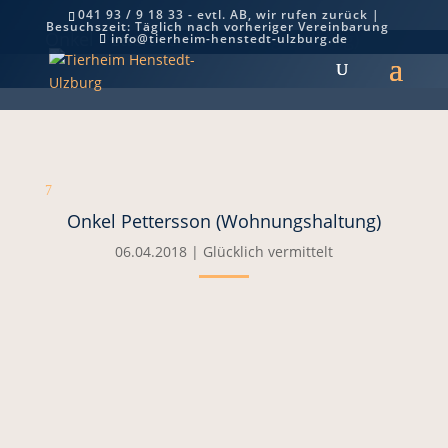
041 93 / 9 18 33 - evtl. AB, wir rufen zurück |
Besuchszeit: Täglich nach vorheriger Vereinbarung
Onkel Pettersson (Wohnungshaltung)
info@tierheim-henstedt-ulzburg.de
7
Onkel Pettersson (Wohnungshaltung)
06.04.2018
|
Glücklich vermittelt