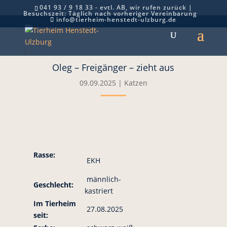
041 93 / 9 18 33 - evtl. AB, wir rufen zurück |
Besuchszeit: Täglich nach vorheriger Vereinbarung
info@tierheim-henstedt-ulzburg.de
7
Oleg – Freigänger – zieht aus
09.09.2025
|
Katzen
Rasse:
EKH
männlich-
Geschlecht:
kastriert
Im Tierheim
27.08.2025
seit: