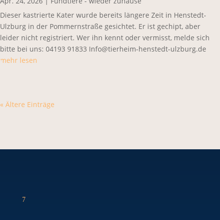
Apr. 24, 2026
|
Fundtiere - wieder zuhause
Dieser kastrierte Kater wurde bereits längere Zeit in Henstedt-
Ulzburg in der Pommernstraße gesichtet. Er ist gechipt, aber
leider nicht registriert. Wer ihn kennt oder vermisst, melde sich
bitte bei uns: 04193 91833 Info@tierheim-henstedt-ulzburg.de
mehr lesen
« Ältere Einträge
7