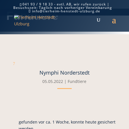
041 93 / 9 18 33 - evtl. AB, wir rufen zurück |
Besuchszeit: Täglich nach vorheriger Vereinbarung
info@tierheim-henstedt-ulzburg.de
Fundtiere
7
Nymphi Norderstedt
05.05.2022
|
Fundtiere
gefunden vor ca. 1 Woche, konnte heute gesichert
werden