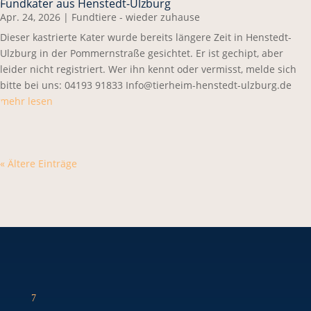
Fundkater aus Henstedt-Ulzburg
Apr. 24, 2026
|
Fundtiere - wieder zuhause
Dieser kastrierte Kater wurde bereits längere Zeit in Henstedt-
Ulzburg in der Pommernstraße gesichtet. Er ist gechipt, aber
leider nicht registriert. Wer ihn kennt oder vermisst, melde sich
bitte bei uns: 04193 91833 Info@tierheim-henstedt-ulzburg.de
mehr lesen
« Ältere Einträge
7