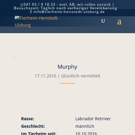
041 93 / 9 18 33 - evtl. AB, wir rufen zurück |
Besuchszeit: Täglich nach vorheriger Vereinbarung
Murphy
info@tierheim-henstedt-ulzburg.de
7
Murphy
17.11.2016
|
Glücklich vermittelt
Rasse:
Labrador Retriver
Geschlecht:
männlich
Im Tierheim seit:
10.10.2016