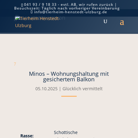
041 93 / 9 18 33 - evtl. AB, wir rufen zurück |
Besuchszeit: Täglich nach vorheriger Vereinbarung
Minos – Wohnungshaltung mit
info@tierheim-henstedt-ulzburg.de
gesichertem Balkon
7
Minos – Wohnungshaltung mit
gesichertem Balkon
05.10.2025
|
Glücklich vermittelt
Schottische
Rasse: