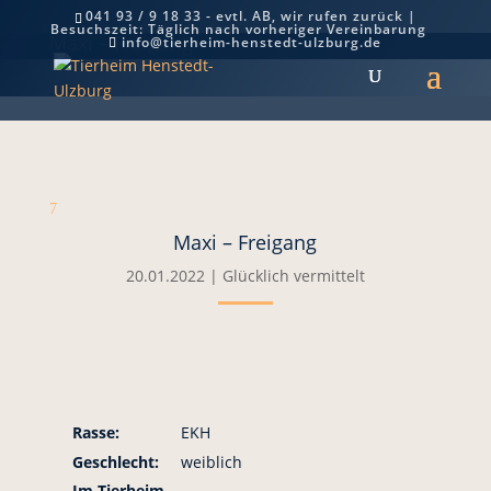
041 93 / 9 18 33 - evtl. AB, wir rufen zurück |
Besuchszeit: Täglich nach vorheriger Vereinbarung
Maxi – Freigang
info@tierheim-henstedt-ulzburg.de
7
Maxi – Freigang
20.01.2022
|
Glücklich vermittelt
Rasse:
EKH
Geschlecht:
weiblich
Im Tierheim