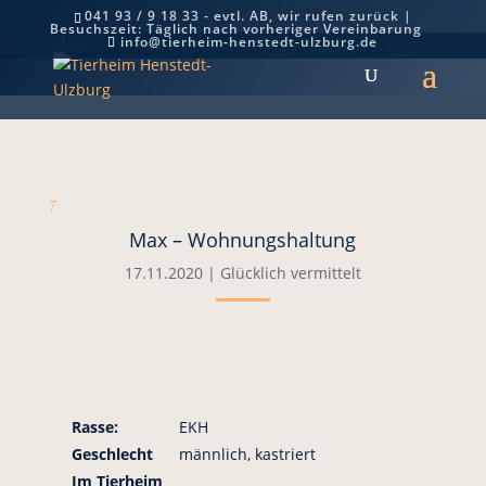
041 93 / 9 18 33 - evtl. AB, wir rufen zurück |
Besuchszeit: Täglich nach vorheriger Vereinbarung
Max – Wohnungshaltung
info@tierheim-henstedt-ulzburg.de
7
Max – Wohnungshaltung
17.11.2020
|
Glücklich vermittelt
Rasse:
EKH
Geschlecht
männlich, kastriert
Im Tierheim