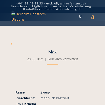
041 93 / 9 18 33 - evtl. AB, wir rufen zurück |
Besuchszeit: Täglich nach vorheriger Vereinbarung
Max
info@tierheim-henstedt-ulzburg.de
7
Max
28.03.2021
|
Glücklich vermittelt
Rasse:
Zwerg
Geschlecht:
männlich kastriert
Im Tierheim