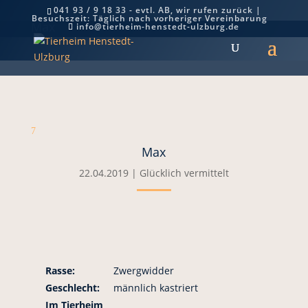
041 93 / 9 18 33 - evtl. AB, wir rufen zurück |
Besuchszeit: Täglich nach vorheriger Vereinbarung
Max
info@tierheim-henstedt-ulzburg.de
7
Max
22.04.2019
|
Glücklich vermittelt
Rasse:
Zwergwidder
Geschlecht:
männlich kastriert
Im Tierheim