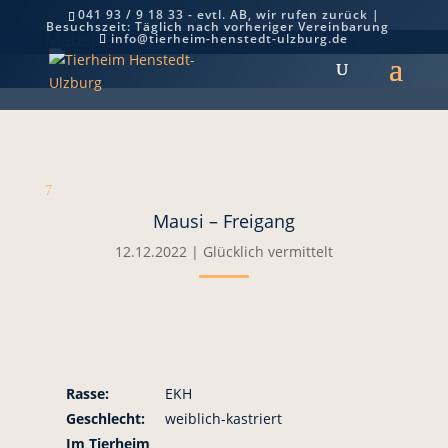
041 93 / 9 18 33 - evtl. AB, wir rufen zurück |
Besuchszeit: Täglich nach vorheriger Vereinbarung
Mausi – Freigang
info@tierheim-henstedt-ulzburg.de
7
Mausi – Freigang
12.12.2022
|
Glücklich vermittelt
Rasse:
EKH
Geschlecht:
weiblich-kastriert
Im Tierheim