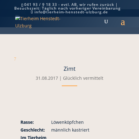
041 93 / 9 18 33 - evtl. AB, wir rufen zurück |
Besuchszeit: Täglich nach vorheriger Vereinbarung
Zimt
info@tierheim-henstedt-ulzburg.de
7
Zimt
31.08.2017
|
Glücklich vermittelt
Rasse:
Löwenköpfchen
Geschlecht:
männlich kastriert
Im Tierheim