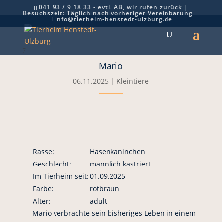
041 93 / 9 18 33 - evtl. AB, wir rufen zurück |
Besuchszeit: Täglich nach vorheriger Vereinbarung
info@tierheim-henstedt-ulzburg.de
7
Mario
06.11.2025
|
Kleintiere
Rasse:
Hasenkaninchen
Geschlecht:
männlich kastriert
Im Tierheim seit:
01.09.2025
Farbe:
rotbraun
Alter:
adult
Mario verbrachte sein bisheriges Leben in einem