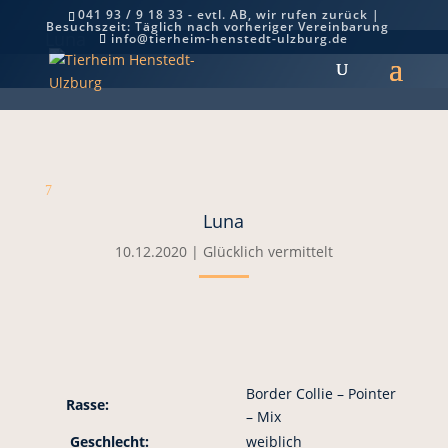
041 93 / 9 18 33 - evtl. AB, wir rufen zurück |
Besuchszeit: Täglich nach vorheriger Vereinbarung
Luna
info@tierheim-henstedt-ulzburg.de
7
Luna
10.12.2020
|
Glücklich vermittelt
Border Collie – Pointer
Rasse:
– Mix
Geschlecht:
weiblich