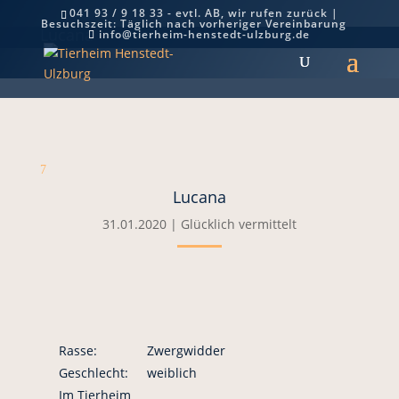
041 93 / 9 18 33 - evtl. AB, wir rufen zurück |
Besuchszeit: Täglich nach vorheriger Vereinbarung
Lucana
info@tierheim-henstedt-ulzburg.de
7
Lucana
31.01.2020
|
Glücklich vermittelt
Rasse:
Zwergwidder
Geschlecht:
weiblich
Im Tierheim