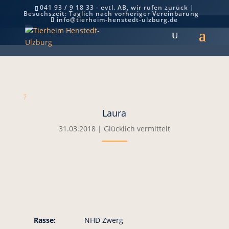
041 93 / 9 18 33 - evtl. AB, wir rufen zurück |
Besuchszeit: Täglich nach vorheriger Vereinbarung
Laura
info@tierheim-henstedt-ulzburg.de
7
Laura
31.03.2018
|
Glücklich vermittelt
Rasse:
NHD Zwerg