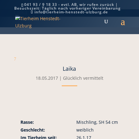
041 93 / 9 18 33 - evtl. AB, wir rufen zurück |
Besuchszeit: Täglich nach vorheriger Vereinbarung
Laika
info@tierheim-henstedt-ulzburg.de
7
Laika
18.05.2017
|
Glücklich vermittelt
Rasse:
Mischling, SH 54 cm
Geschlecht:
weiblich
Im Tierheim seit:
26.1.17