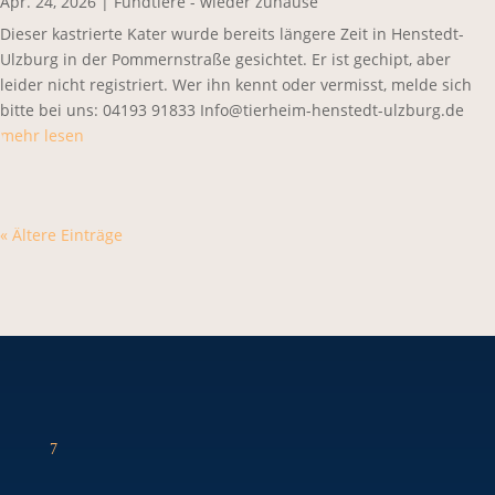
Apr. 24, 2026
|
Fundtiere - wieder zuhause
Dieser kastrierte Kater wurde bereits längere Zeit in Henstedt-
Ulzburg in der Pommernstraße gesichtet. Er ist gechipt, aber
leider nicht registriert. Wer ihn kennt oder vermisst, melde sich
bitte bei uns: 04193 91833 Info@tierheim-henstedt-ulzburg.de
mehr lesen
« Ältere Einträge
7