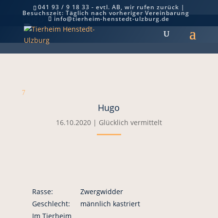
041 93 / 9 18 33 - evtl. AB, wir rufen zurück |
Besuchszeit: Täglich nach vorheriger Vereinbarung
Hugo
info@tierheim-henstedt-ulzburg.de
7
Hugo
16.10.2020
|
Glücklich vermittelt
Rasse:
Zwergwidder
Geschlecht:
männlich kastriert
Im Tierheim