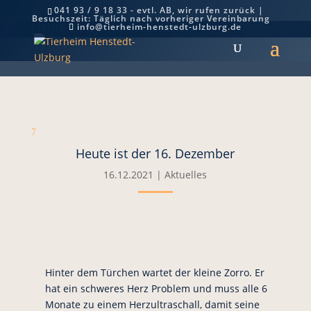
041 93 / 9 18 33 - evtl. AB, wir rufen zurück |
Besuchszeit: Täglich nach vorheriger Vereinbarung
Heute ist der 16. Dezember
info@tierheim-henstedt-ulzburg.de
7
Heute ist der 16. Dezember
16.12.2021
|
Aktuelles
Hinter dem Türchen wartet der kleine Zorro. Er
hat ein schweres Herz Problem und muss alle 6
Monate zu einem Herzultraschall, damit seine