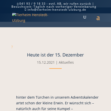
041 93 / 9 18 33 - evtl. AB, wir rufen zurück |
Besuchszeit: Täglich nach vorheriger Vereinbarung
Heute ist der 15. Dezember
info@tierheim-henstedt-ulzburg.de
7
Heute ist der 15. Dezember
15.12.2021
|
Aktuelles
hinter dem Türchen in unserem Adventskalender
artet schon der kleine Erwin. Er wünscht sich –
natürlich auch für seine Kumpel –