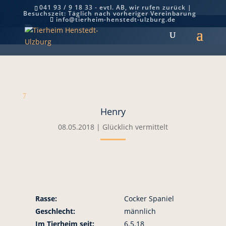
041 93 / 9 18 33 - evtl. AB, wir rufen zurück |
Besuchszeit: Täglich nach vorheriger Vereinbarung
Henry
info@tierheim-henstedt-ulzburg.de
7
Henry
08.05.2018
|
Glücklich vermittelt
Rasse:
Cocker Spaniel
Geschlecht:
männlich
Im Tierheim seit:
6.5.18