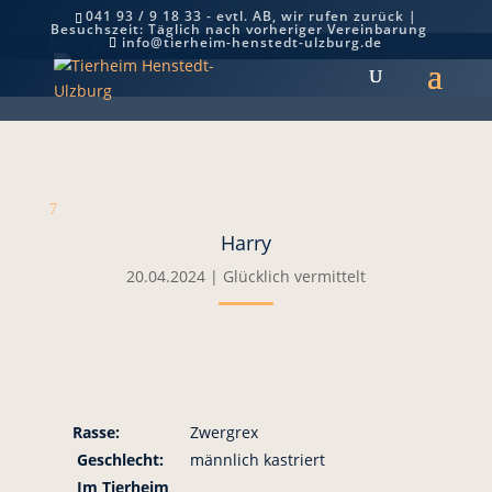
041 93 / 9 18 33 - evtl. AB, wir rufen zurück |
Besuchszeit: Täglich nach vorheriger Vereinbarung
Harry
info@tierheim-henstedt-ulzburg.de
7
Harry
20.04.2024
|
Glücklich vermittelt
Rasse:
Zwergrex
Geschlecht:
männlich kastriert
Im Tierheim