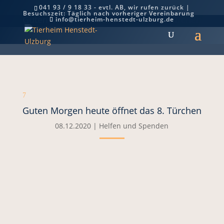
041 93 / 9 18 33 - evtl. AB, wir rufen zurück |
Besuchszeit: Täglich nach vorheriger Vereinbarung
Guten Morgen heute öffnet das 8. Türchen
info@tierheim-henstedt-ulzburg.de
7
Guten Morgen heute öffnet das 8. Türchen
08.12.2020
|
Helfen und Spenden