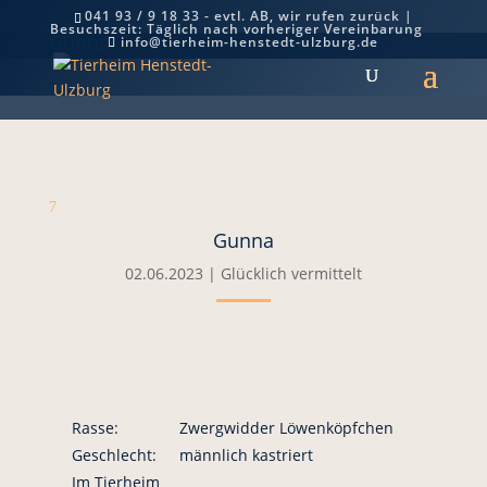
041 93 / 9 18 33 - evtl. AB, wir rufen zurück |
Besuchszeit: Täglich nach vorheriger Vereinbarung
Gunna
info@tierheim-henstedt-ulzburg.de
7
Gunna
02.06.2023
|
Glücklich vermittelt
Rasse:
Zwergwidder Löwenköpfchen
Geschlecht:
männlich kastriert
Im Tierheim