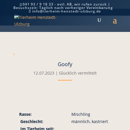
041 93 / 9 18 33 - evtl. AB, wir rufen zurück |
Besuchszeit: Täglich nach vorheriger Vereinbarung
Goofy
info@tierheim-henstedt-ulzburg.de
7
Goofy
12.07.2023
|
Glücklich vermittelt
Rasse:
Mischling
Geschlecht:
männlich, kastriert
Im Tierheim seit: