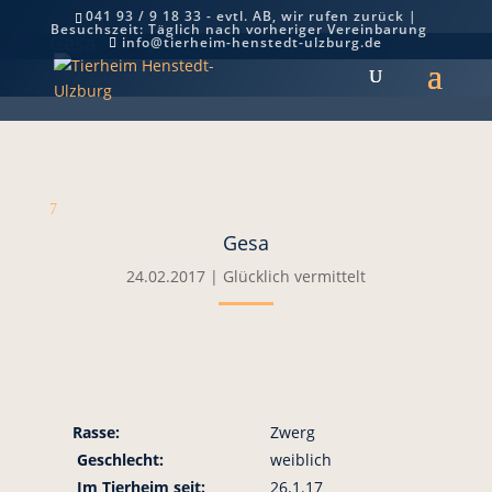
041 93 / 9 18 33 - evtl. AB, wir rufen zurück |
Besuchszeit: Täglich nach vorheriger Vereinbarung
Gesa
info@tierheim-henstedt-ulzburg.de
7
Gesa
24.02.2017
|
Glücklich vermittelt
Rasse:
Zwerg
Geschlecht:
weiblich
Im Tierheim seit:
26.1.17