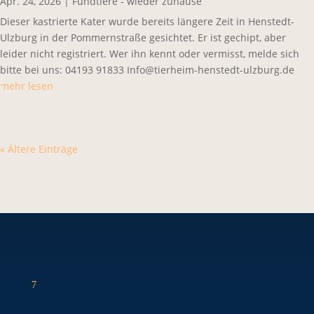
Apr. 24, 2026
|
Fundtiere - wieder zuhause
Dieser kastrierte Kater wurde bereits längere Zeit in Henstedt-
Ulzburg in der Pommernstraße gesichtet. Er ist gechipt, aber
leider nicht registriert. Wer ihn kennt oder vermisst, melde sich
bitte bei uns: 04193 91833 Info@tierheim-henstedt-ulzburg.de
mehr lesen
« Ältere Einträge
7