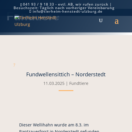
041 93 / 9 18 33 - evtl. AB, wir rufen zurück |
Besuchszeit: Täglich nach vorheriger Vereinbarung
info@tierheim-henstedt-ulzburg.de
Fundtiere
7
Fundwellensittich – Norderstedt
11.03.2025
|
Fundtiere
Dieser Wellihahn wurde am 8.3. im
Rantzauerforst in Norderstedt gefunden.