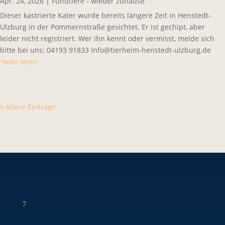
Apr. 24, 2026
|
Fundtiere - wieder zuhause
Dieser kastrierte Kater wurde bereits längere Zeit in Henstedt-
Ulzburg in der Pommernstraße gesichtet. Er ist gechipt, aber
leider nicht registriert. Wer ihn kennt oder vermisst, melde sich
bitte bei uns: 04193 91833 Info@tierheim-henstedt-ulzburg.de
mehr lesen
« Ältere Einträge
7