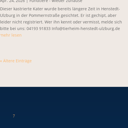
Apr. 24, 2026
|
Fundtiere - wieder zuhause
Dieser kastrierte Kater wurde bereits längere Zeit in Henstedt-
Ulzburg in der Pommernstraße gesichtet. Er ist gechipt, aber
leider nicht registriert. Wer ihn kennt oder vermisst, melde sich
bitte bei uns: 04193 91833 Info@tierheim-henstedt-ulzburg.de
mehr lesen
« Ältere Einträge
7