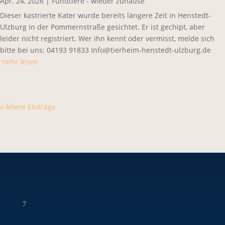
Apr. 24, 2026
|
Fundtiere - wieder zuhause
Dieser kastrierte Kater wurde bereits längere Zeit in Henstedt-
Ulzburg in der Pommernstraße gesichtet. Er ist gechipt, aber
leider nicht registriert. Wer ihn kennt oder vermisst, melde sich
bitte bei uns: 04193 91833 Info@tierheim-henstedt-ulzburg.de
mehr lesen
« Ältere Einträge
7