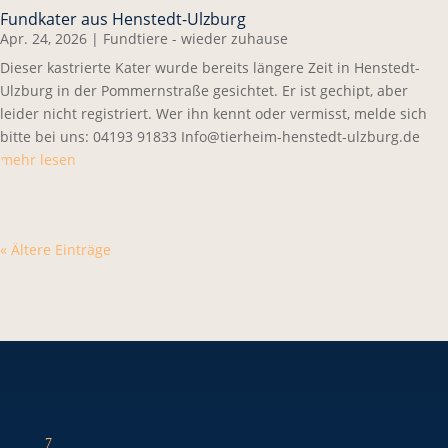
Fundkater aus Henstedt-Ulzburg
Apr. 24, 2026
|
Fundtiere - wieder zuhause
Dieser kastrierte Kater wurde bereits längere Zeit in Henstedt-
Ulzburg in der Pommernstraße gesichtet. Er ist gechipt, aber
leider nicht registriert. Wer ihn kennt oder vermisst, melde sich
bitte bei uns: 04193 91833 Info@tierheim-henstedt-ulzburg.de
mehr lesen
« Ältere Einträge
7