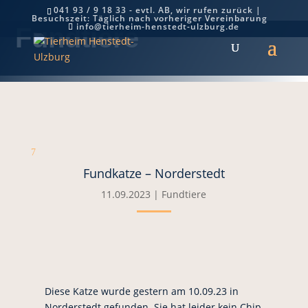
041 93 / 9 18 33 - evtl. AB, wir rufen zurück |
Besuchszeit: Täglich nach vorheriger Vereinbarung
info@tierheim-henstedt-ulzburg.de
Fundtiere
7
Fundkatze – Norderstedt
11.09.2023
|
Fundtiere
Diese Katze wurde gestern am 10.09.23 in
Norderstedt gefunden. Sie hat leider kein Chip.