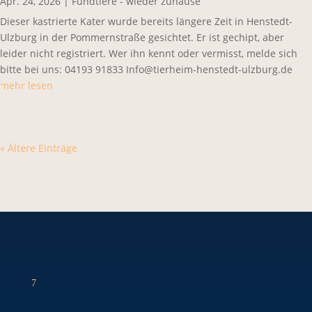
Apr. 24, 2026
|
Fundtiere - wieder zuhause
Dieser kastrierte Kater wurde bereits längere Zeit in Henstedt-
Ulzburg in der Pommernstraße gesichtet. Er ist gechipt, aber
leider nicht registriert. Wer ihn kennt oder vermisst, melde sich
bitte bei uns: 04193 91833 Info@tierheim-henstedt-ulzburg.de
mehr lesen
« Ältere Einträge
7