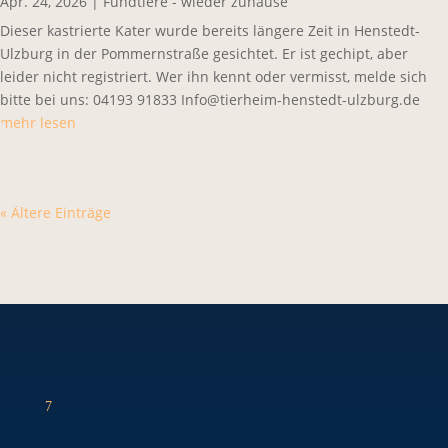
Apr. 24, 2026
|
Fundtiere - wieder zuhause
Dieser kastrierte Kater wurde bereits längere Zeit in Henstedt-
Ulzburg in der Pommernstraße gesichtet. Er ist gechipt, aber
leider nicht registriert. Wer ihn kennt oder vermisst, melde sich
bitte bei uns: 04193 91833 Info@tierheim-henstedt-ulzburg.de
mehr lesen
« Ältere Einträge
7